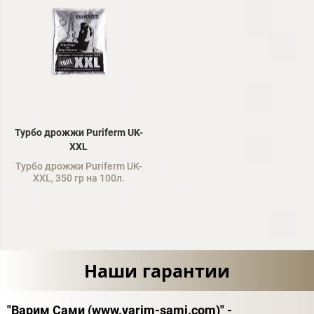
Турбо дрожжи Puriferm UK-
XXL
Турбо дрожжи Puriferm UK-
XXL, 350 гр на 100л.
Наши гарантии
"Варим Сами (www.varim-sami.com)" -