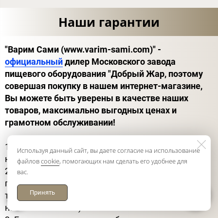
Наши гарантии
"Варим Сами (www.varim-sami.com)" -
официальный
дилер Московского завода
пищевого оборудования "Добрый Жар, поэтому
совершая покупку в нашем интернет-магазине,
Вы можете быть уверены в качестве наших
товаров, максимально выгодных ценах и
грамотном обслуживании!
1. Мы несем ответственность за каждый заказ на
Используя данный сайт, вы даете согласие на использование
нашем сайте.
файлов
cookie
, помогающих нам сделать его удобнее для
2. Если купленный товар вам не подошел, мы
вас.
гарантируем возможность обмена или возврата
Принять
товара в течение 14 дней (в случае, когда товар
не использовался).