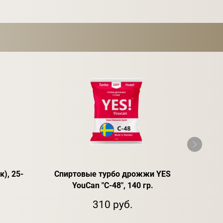
), 25-
Спиртовые турбо дрожжи YES
Д
YouCan "C-48", 140 гр.
310 руб.