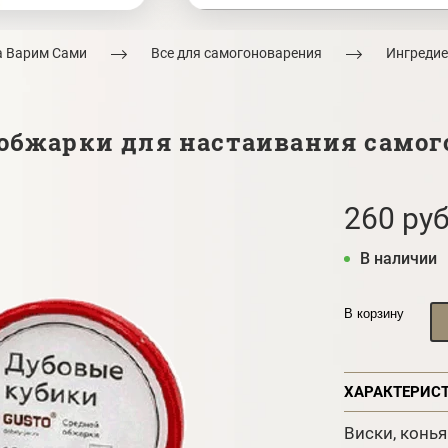
а Варим Сами
Все для самогоноварения
Ингредие
бжарки для настаивания самогон
260 руб
В наличии
В корзину
ХАРАКТЕРИС
Виски, конья