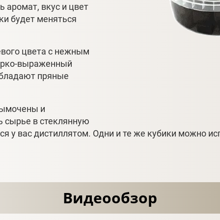
 аромат, вкус и цвет
рки будет меняться
евого цвета с нежным
ярко-выраженный
обладают пряные
вымочены и
 сырье в стеклянную
я у вас дистиллятом. Одни и те же кубики можно ис
Видеообзор