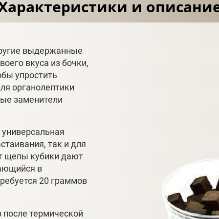
Характеристики и описани
 другие выдержанные
оего вкуса из бочки,
тобы упростить
для органолептики
ые заменители
– универсальная
стаивания, так и для
от щепы кубики дают
дающийся в
требуется 20 граммов
в после термической