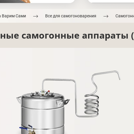
а Варим Сами
Все для самогоноварения
Самогон
ные самогонные аппараты (