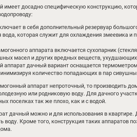
 имеет досадно специфическую конструкцию, котор
водопроводу:
включает в себя дополнительный резервуар большог
ая вода, которая служит для охлаждения змеевика 
амогонного аппарата включается сухопарник (стекл
шных масел и других вредных веществ, ухудшающих
й аппарат дачный вариант оснащается термометром
минимизируя количество попадающих в пар сивушны
амогонный аппарат непроточный, то производить до
олодезную или родниковую воду. Для дачного участк
ых поселках так же плохо, как и с водой.
ат дачный можно и для использования в квартире. Д
 воду. Кроме того, конструкция таких аппаратов по
дома.