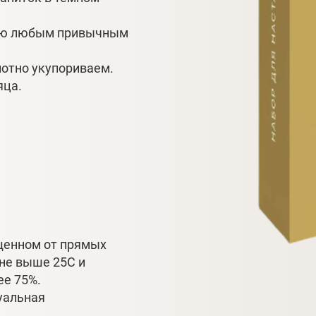
цию любым привычным
лотно укупориваем.
яца.
ищенном от прямых
 не выше 25С и
ее 75%.
уальная