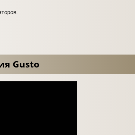
аторов.
ия Gusto