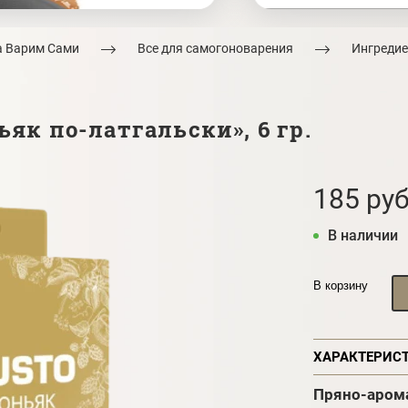
а Варим Сами
Все для самогоноварения
Ингредие
ьяк по-латгальски», 6 гр.
185 руб
В наличии
В корзину
ХАРАКТЕРИС
Пряно-арома