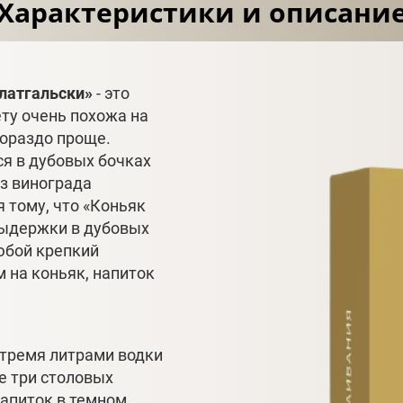
Характеристики и описани
латгальски»
- это
ету очень похожа на
гораздо проще.
я в дубовых бочках
из винограда
 тому, что «Коньяк
выдержки в дубовых
юбой крепкий
м на коньяк, напиток
 тремя литрами водки
е три столовых
напиток в темном