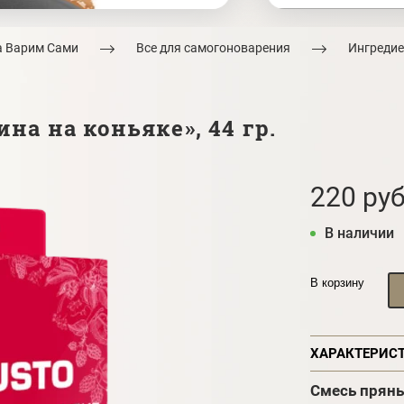
а Варим Сами
Все для самогоноварения
Ингредие
на на коньяке», 44 гр.
220 руб
В наличии
В корзину
ХАРАКТЕРИС
Смесь пряны