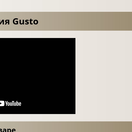
ия Gusto
варе