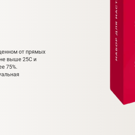
ищенном от прямых
 не выше 25С и
ее 75%.
уальная