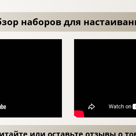
зор наборов для настаиван
итайте или оставьте отзывы о то