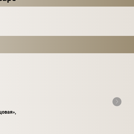
цовая»,