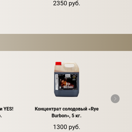
2350 руб.
и YES!
Концентрат солодовый «Rye
Е
.
Burbon», 5 кг.
1300 руб.