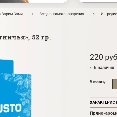
а Варим Сами
Все для самогоноварения
Ингредие
ничья», 52 гр.
220 руб
В наличии
В корзину
ХАРАКТЕРИС
Пряно-арома