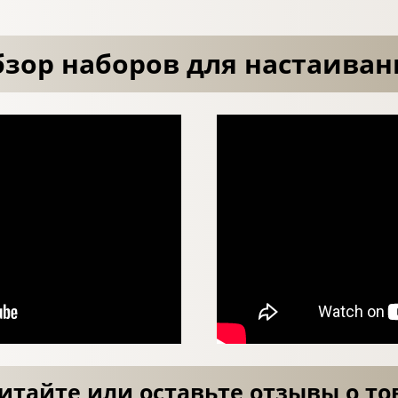
зор наборов для настаиван
итайте или оставьте отзывы о то