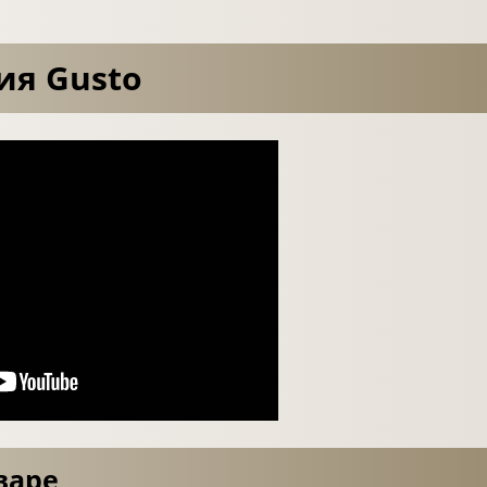
ия Gusto
варе