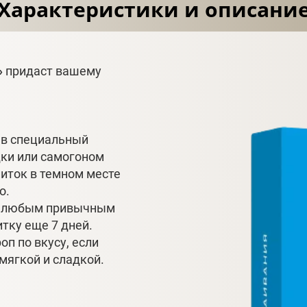
Характеристики и описани
»
придаст вашему
 в специальный
дки или самогоном
иток в темном месте
о.
ию любым привычным
итку еще 7 дней.
п по вкусу, если
мягкой и сладкой.