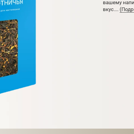
вашему напи
вкус....
(Подро