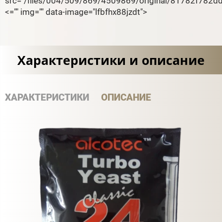
src="/files/004/509/869/4509869/original/81782f782
<="" img="" data-image="lfbfhx88jzdt">
Характеристики и описание
ХАРАКТЕРИСТИКИ
ОПИСАНИЕ