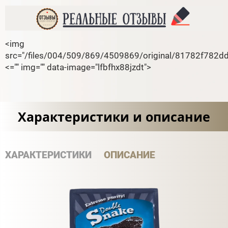
<img
src="/files/004/509/869/4509869/original/81782f782
<="" img="" data-image="lfbfhx88jzdt">
Характеристики и описание
ХАРАКТЕРИСТИКИ
ОПИСАНИЕ