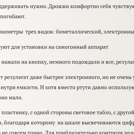
держивать нужно. Дрожжи комфортно себя чувствую в
 погибают.
ометры трех видов: биметаллический, электронны
уют для установки на самогонный аппарат
ажали на кнопку, немного подождали и все, результ
 результат даже быстрее электронного, но не очень 
, внутри емкости. И хотя вместо ртути давно использ
вно мало.
пластинку, с одной стороны световое табло, с другой
в, благодаря которому на шкале высвечиваются циф
но не совсем точно. Для приблизительно контроля под