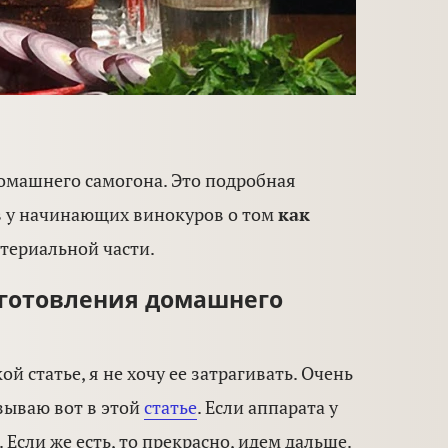
домашнего самогона. Это подробная
ов у начинающих винокуров о том
как
атериальной части.
иготовления домашнего
й статье, я не хочу ее затрагивать. Очень
зываю вот в этой
статье
. Если аппарата у
Если же есть, то прекрасно, идем дальше.