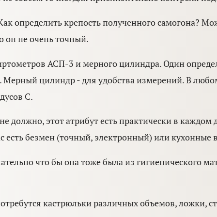
 Как определить крепость полученного самогона? М
о он не очень точный.
иртометров АСП-3 и мерного цилиндра. Один определ
100. Мерный цилиндр - для удобства измерений. В люб
дусов С.
е должно, этот атрибут есть практически в каждом 
вас есть безмен (точный, электронный) или кухонные 
ательно что бы она тоже была из гигиенического ма
отребутся кастрюльки различных объемов, ложки, ст