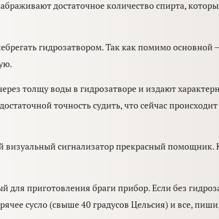
набраживают достаточное количество спирта, котор
брегать гидрозатвором. Так как помимо основной 
ую.
через толщу воды в гидрозатворе и издают характер
 достаточной точность судить, что сейчас происходи
ой визуальный сигнализатор прекрасный помощник. К
й для приготовления браги прибор. Если без гидроз
рячее сусло (свыше 40 градусов Цельсия) и все, пиш