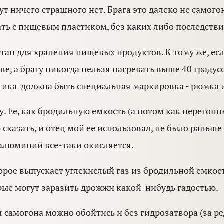
т ничего страшного нет. Брага это далеко не самогон
ть с пищевым пластиком, без каких либо последстви
ан для хранения пищевых продуктов. К тому же, есл
еве, а брагу никогда нельзя нагревать выше 40 граду
тика должна быть специальная маркировка - рюмка и
 Ее, как бродильную емкость (а потом как перегонны
 сказать, и отец мой ее использовал, не было раньше
 алюминий все-таки окисляется.
рое выпускает углекислый газ из бродильной емкости
рые могут заразить дрожжи какой-нибудь гадостью.
я самогона можно обойтись и без гидрозатвора (за 