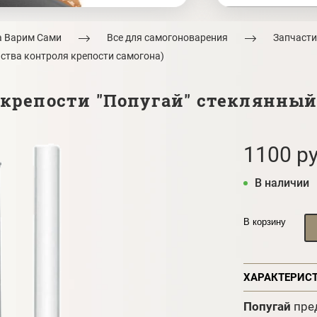
а Варим Сами
Все для самогоноварения
Запчасти
йства контроля крепости самогона)
крепости "Попугай" стеклянный,
1100 ру
В наличии
В корзину
ХАРАКТЕРИС
Попугай
пре