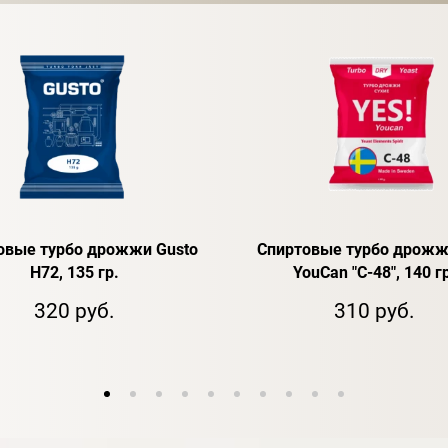
овые турбо дрожжи Gusto
Спиртовые турбо дрожж
H72, 135 гр.
YouCan "C-48", 140 г
320 руб.
310 руб.