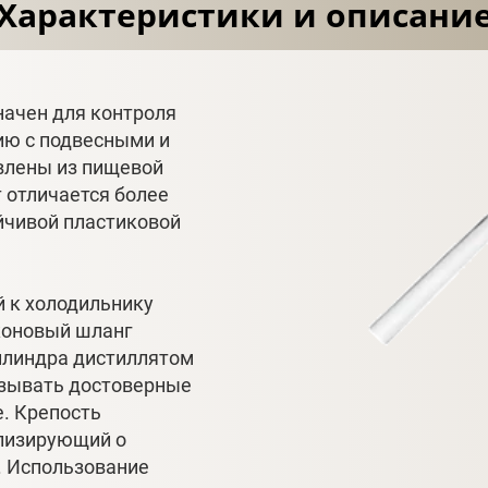
Характеристики и описани
ачен для контроля
нию с подвесными и
влены из пищевой
 отличается более
йчивой пластиковой
 к холодильнику
иконовый шланг
илиндра дистиллятом
азывать достоверные
е. Крепость
ализирующий о
. Использование