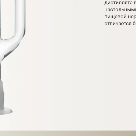
дистиллята 
настольными
пищевой нер
отличается б