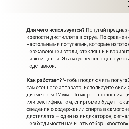
Для чего используется?
Попугай предназн
крепости дистиллята в струе. По сравне
настольными попугаями, которые изгото
нержавеющей стали, стеклянный вариант
низкой ценой. Эта модель оснащена усто
подставкой.
Как работает?
Чтобы подключить попугай
самогонного аппарата, используйте сил
диаметром 12 мм. По мере наполнения ц
или ректификатом, спиртомер будет пок
сведения о содержании спирта в самогон
дистиллята – один из индикаторов, сигн
необходимости начинать отбор «хвостов»