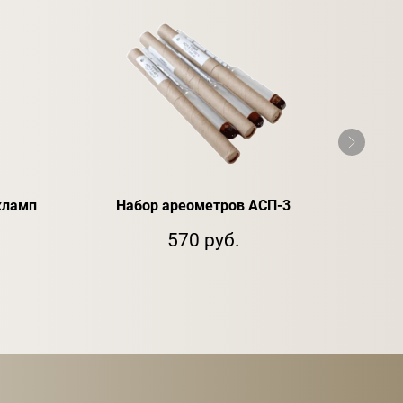
кламп
Набор ареометров АСП-3
Лож
570 руб.