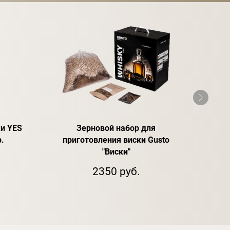
и YES
Зерновой набор для
Спир
р.
приготовления виски Gusto
"Виски"
2350 руб.