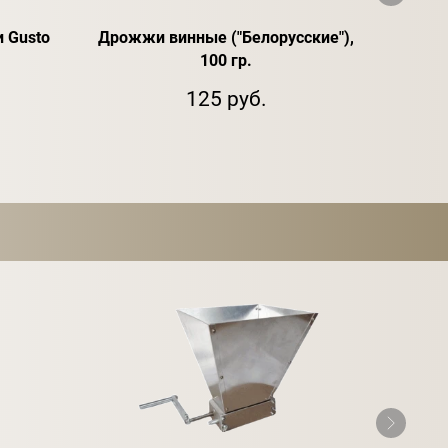
 Gusto
Дрожжи винные ("Белорусские"),
Дро
100 гр.
125 руб.