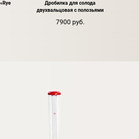
«Rye
Дробилка для солода
Спир
двухвальцовая с полозьями
7900 руб.