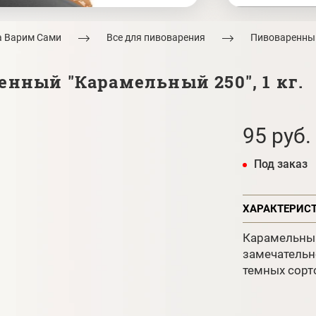
а Варим Сами
Все для пивоварения
Пивоваренны
нный "Карамельный 250", 1 кг.
95 руб.
Под заказ
ХАРАКТЕРИС
Карамельный
замечательн
темных сорто