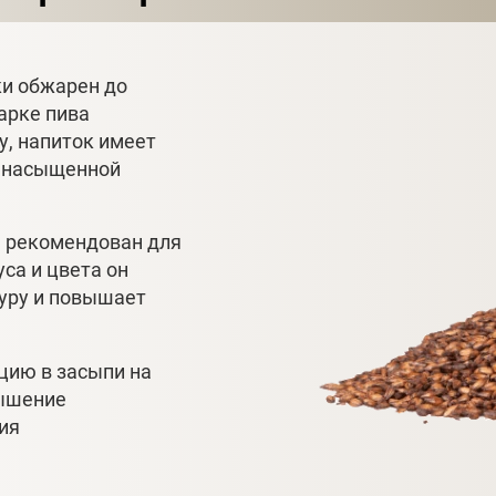
тки обжарен до
варке пива
, напиток имеет
я насыщенной
S рекомендован для
уса и цвета он
туру и повышает
цию в засыпи на
вышение
ия