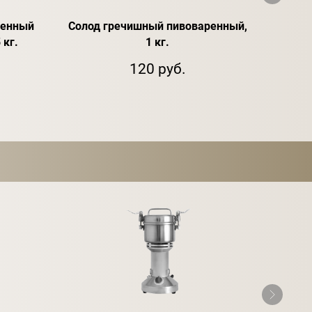
ренный
Солод гречишный пивоваренный,
Измел
 кг.
1 кг.
120 руб.