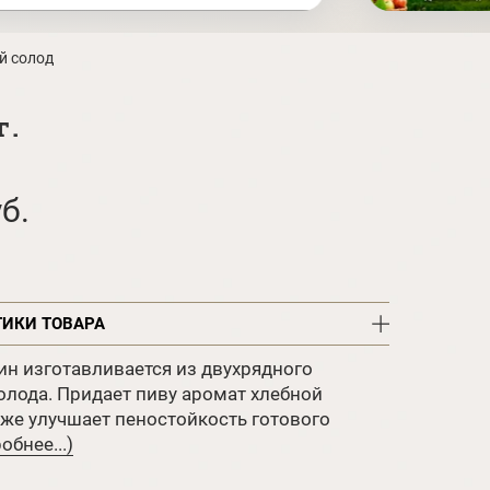
й солод
г.
б.
ТИКИ ТОВАРА
н изготавливается из двухрядного
олода. Придает пиву аромат хлебной
 же улучшает пеностойкость готового
обнее...)