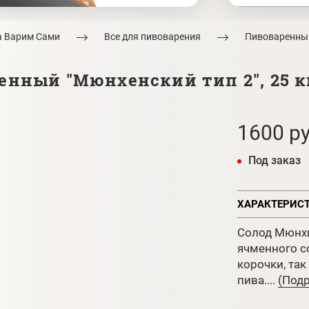
а Варим Сами
Все для пивоварения
Пивоваренны
нный "Мюнхенский тип 2", 25 к
1600 ру
Под заказ
ХАРАКТЕРИС
Солод Мюнхи
ячменного с
корочки, так
пива....
(Подр