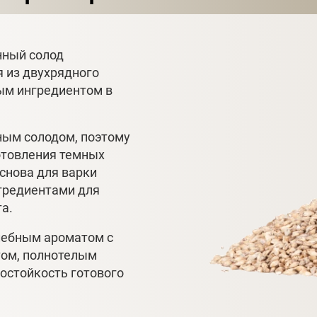
нный солод
я из двухрядного
ым ингредиентом в
ным солодом, поэтому
отовления темных
основа для варки
нгредиентами для
а.
лебным ароматом с
ом, полнотелым
остойкость готового