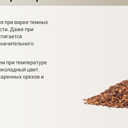
я при варке темных
сти. Даже при
стигается
значительного
ем при температуре
шоколадный цвет.
аренных орехов и