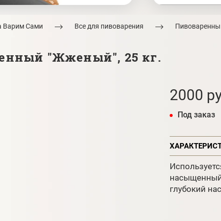
а Варим Сами
Все для пивоварения
Пивоваренны
енный "Жженый", 25 кг.
2000 ру
Под заказ
ХАРАКТЕРИС
Используетс
насыщенный 
глубокий на