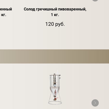
ренный
Солод гречишный пивоваренный,
Измел
 кг.
1 кг.
120 руб.