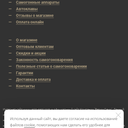
Самогонные аппараты
Автоклавы
Отзывы о магазине
Оплата онлайн
О магазине
Оптовым клиентам
Скидки и акции
Законность самогоноварения
Полезные статьи о самогоноварении
Гарантии
Доставка и оплата
Контакты
Интернет-сайт www.varim-sami.com — официальный сайт Компании "Варим Сами". Данный
интернет-сайт носит исключительно информационный характер и ни при каких условиях
Используя данный сайт, вы даете согласие на использование
не является публичной офертой, определяемой положениями Статьи 437 Гражданского
файлов
cookie
, помогающих нам сделать его удобнее для
кодекса Российской Федерации. Производитель оставляет за собой право в любое время