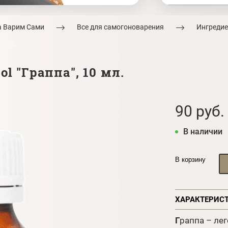
а Варим Сами
Все для самогоноварения
Ингредие
l "Граппа", 10 мл.
90 руб.
В наличии
В корзину
ХАРАКТЕРИС
Г
раппа – ле