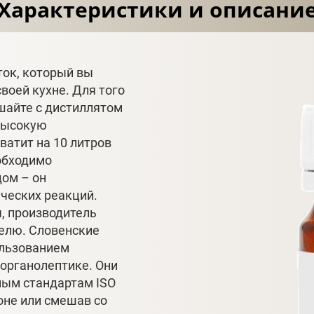
Характеристики и описани
ток, который вы
воей кухне. Для того
ешайте с дистиллятом
высокую
ватит на 10 литров
обходимо
ом – он
ческих реакций.
я, производитель
елю. Словенские
ользованием
 органолептике. Они
ным стандартам ISO
оне или смешав со