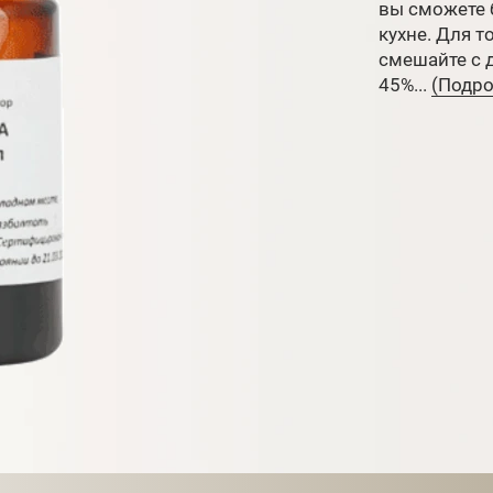
вы сможете 
кухне. Для т
смешайте с 
45%...
(Подроб