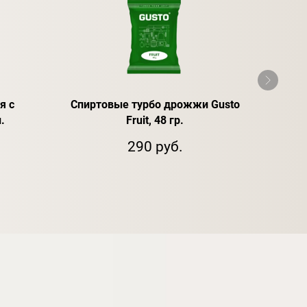
я с
Спиртовые турбо дрожжи Gusto
Спир
.
Fruit, 48 гр.
290 руб.