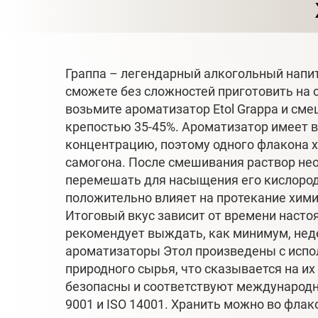
Граппа – легендарный алкогольный напи
сможете без сложностей приготовить на с
возьмите ароматизатор Etol Grappa и см
крепостью 35-45%. Ароматизатор имеет 
концентрацию, поэтому одного флакона х
самогона. После смешивания раствор не
перемешать для насыщения его кислород
положительно влияет на протекание хими
Итоговый вкус зависит от времени насто
рекомендует выждать, как минимум, нед
ароматизаторы Этол произведены с исп
природного сырья, что сказывается на их
безопасны и соответствуют международ
9001 и ISO 14001. Хранить можно во флак