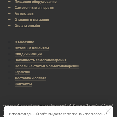
Пищевое оборудование
Самогонные аппараты
Автоклавы
Отзывы о магазине
Оплата онлайн
О магазине
Оптовым клиентам
Скидки и акции
Законность самогоноварения
Полезные статьи о самогоноварении
Гарантии
Доставка и оплата
Контакты
Интернет-сайт www.varim-sami.com — официальный сайт Компании "Варим Сами". Данный
интернет-сайт носит исключительно информационный характер и ни при каких условиях
Используя данный сайт, вы даете согласие на использование
не является публичной офертой, определяемой положениями Статьи 437 Гражданского