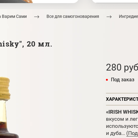
а Варим Сами
Все для самогоноварения
Ингредие
isky", 20 мл.
280 руб
Под заказ
ХАРАКТЕРИС
«IRISH WHIS
вкусом и ле
используютс
и дуба...
(Под