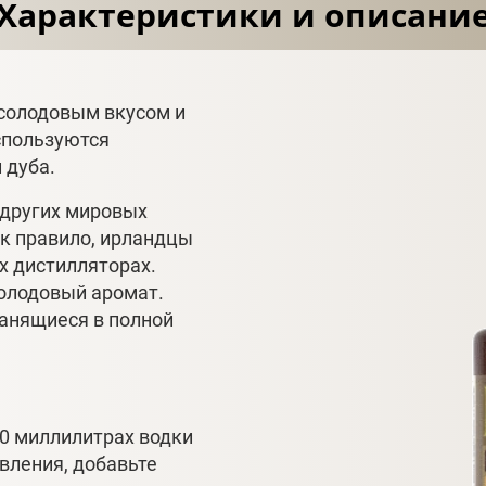
Характеристики и описани
 солодовым вкусом и
спользуются
 дуба.
 других мировых
ак правило, ирландцы
х дистилляторах.
олодовый аромат.
ранящиеся в полной
0 миллилитрах водки
вления, добавьте