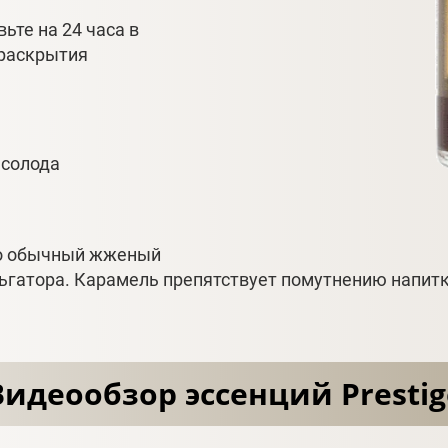
ьте на 24 часа в
 раскрытия
 солода
то обычный жженый
гатора. Карамель препятствует помутнению напитка
Видеообзор эссенций Prestig