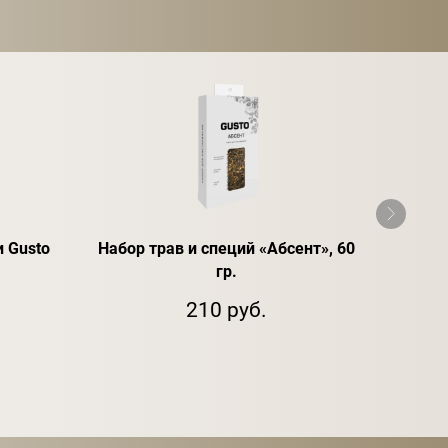
 Gusto
Набор трав и специй «Абсент», 60
гр.
при
210 руб.