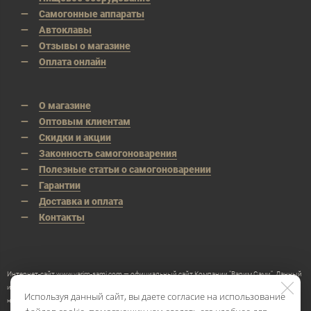
Самогонные аппараты
Автоклавы
Отзывы о магазине
Оплата онлайн
О магазине
Оптовым клиентам
Скидки и акции
Законность самогоноварения
Полезные статьи о самогоноварении
Гарантии
Доставка и оплата
Контакты
Интернет-сайт www.varim-sami.com — официальный сайт Компании "Варим Сами". Данный
интернет-сайт носит исключительно информационный характер и ни при каких условиях
Используя данный сайт, вы даете согласие на использование
не является публичной офертой, определяемой положениями Статьи 437 Гражданского