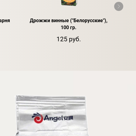
арня
Дрожжи винные ("Белорусские"),
Турбо
100 гр.
125 руб.