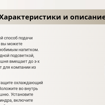
Характеристики и описани
й способ подачи
, вы можете
 любимым напитком.
дной подсветкой,
ашня вмещает до з-х
ит для компании из
ытащите охлаждающий
Положите во внутрь
ашню. Установите
линдра, включите