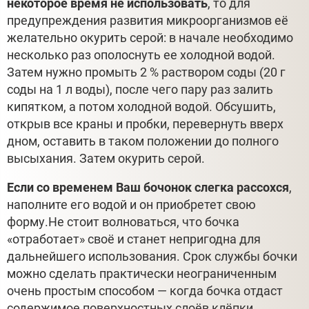
некоторое время не использовать
, то для
предупреждения развития микроорганизмов её
желательно окурить серой: в начале необходимо
несколько раз ополоснуть ее холодной водой.
Затем нужно промыть 2 % раствором соды (20 г
соды на 1 л воды), после чего пару раз залить
кипятком, а потом холодной водой. Обсушить,
открыв все краны и пробки, перевернуть вверх
дном, оставить в таком положении до полного
высыхания. Затем окурить серой.
Если со временем Ваш бочонок слегка рассохся
,
наполните его водой и он приобретет свою
форму.Не стоит волноваться, что бочка
«отработает» своё и станет непригодна для
дальнейшего использования. Срок службы бочки
можно сделать практически неограниченным
очень простым способом — когда бочка отдаст
содержимое поверхностных слоёв клёпки,