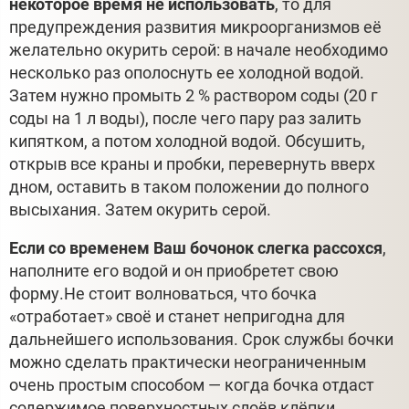
некоторое время не использовать
, то для
предупреждения развития микроорганизмов её
желательно окурить серой: в начале необходимо
несколько раз ополоснуть ее холодной водой.
Затем нужно промыть 2 % раствором соды (20 г
соды на 1 л воды), после чего пару раз залить
кипятком, а потом холодной водой. Обсушить,
открыв все краны и пробки, перевернуть вверх
дном, оставить в таком положении до полного
высыхания. Затем окурить серой.
Если со временем Ваш бочонок слегка рассохся
,
наполните его водой и он приобретет свою
форму.Не стоит волноваться, что бочка
«отработает» своё и станет непригодна для
дальнейшего использования. Срок службы бочки
можно сделать практически неограниченным
очень простым способом — когда бочка отдаст
содержимое поверхностных слоёв клёпки,