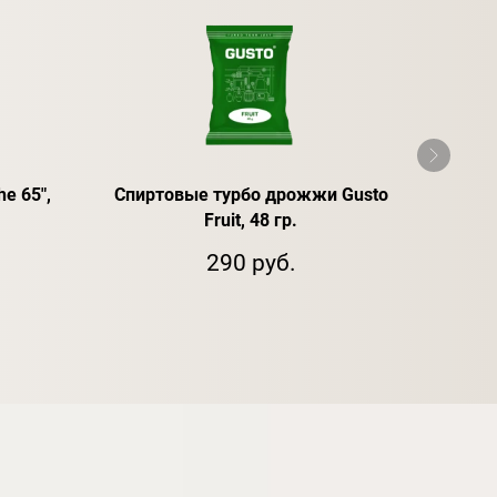
he 65",
Спиртовые турбо дрожжи Gusto
Е
Fruit, 48 гр.
290 руб.