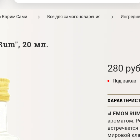
а Варим Сами
Все для самогоноварения
Ингредие
Rum", 20 мл.
280 руб
Под заказ
ХАРАКТЕРИС
«LEMON RU
ароматом. Р
встречается 
мировой кла