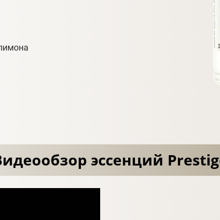
лимона
Видеообзор эссенций Prestig