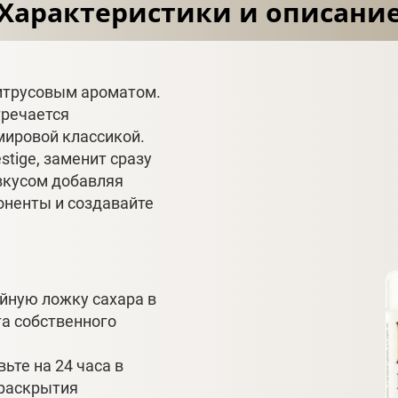
Характеристики и описани
итрусовым ароматом.
тречается
мировой классикой.
stige, заменит сразу
вкусом добавляя
оненты и создавайте
йную ложку сахара в
та собственного
ьте на 24 часа в
 раскрытия