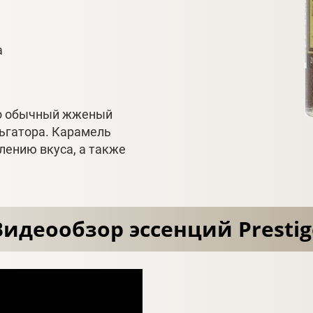
а
то обычный жженый
ьгатора. Карамель
лению вкуса, а также
Видеообзор эссенций Prestig