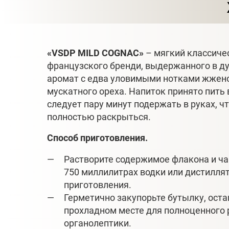
«VSDP MILD COGNAC»
– мягкий классиче
французского бренди, выдержанного в ду
аромат с едва уловимыми нотками жженог
мускатного ореха. Напиток принято пить 
следует пару минут подержать в руках, ч
полностью раскрыться.
Способ приготовления.
Растворите содержимое флакона и ча
750 миллилитрах водки или дистилля
приготовления.
Герметично закупорьте бутылку, остав
прохладном месте для полноценного
органолептики.