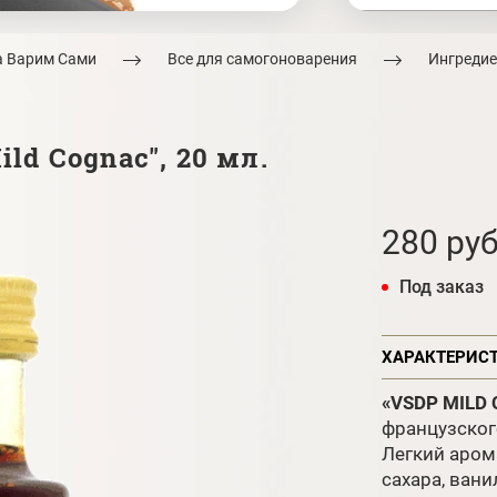
а Варим Сами
Все для самогоноварения
Ингредие
ld Cognac", 20 мл.
280 руб
Под заказ
ХАРАКТЕРИС
«VSDP MILD
французског
Легкий аром
сахара, ванил