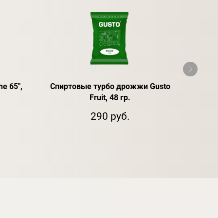
he 65",
Спиртовые турбо дрожжи Gusto
Е
Fruit, 48 гр.
290 руб.