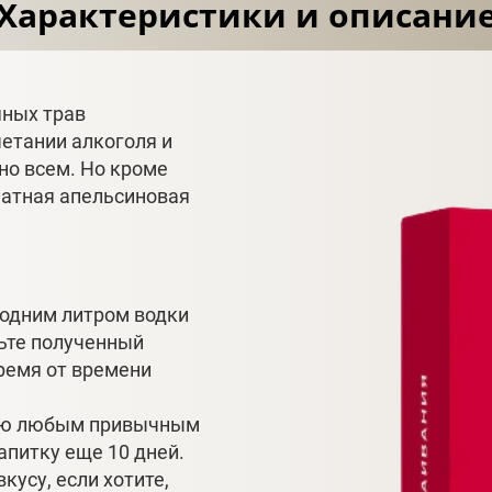
Характеристики и описани
яных трав
четании алкоголя и
но всем. Но кроме
матная апельсиновая
 одним литром водки
ьте полученный
Время от времени
цию любым привычным
апитку еще 10 дней.
кусу, если хотите,