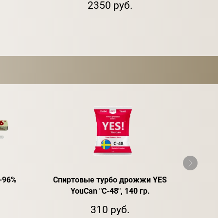
2350 руб.
-96%
Спиртовые турбо дрожжи YES
Спир
YouCan "C-48", 140 гр.
310 руб.