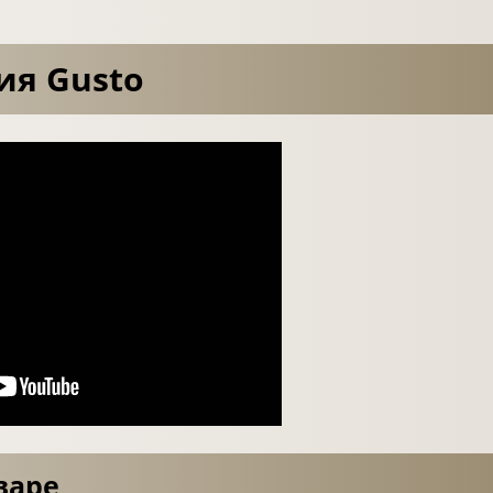
ия Gusto
варе