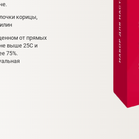
че.
алочки корицы,
нилин
ищенном от прямых
 не выше 25С и
ее 75%.
уальная