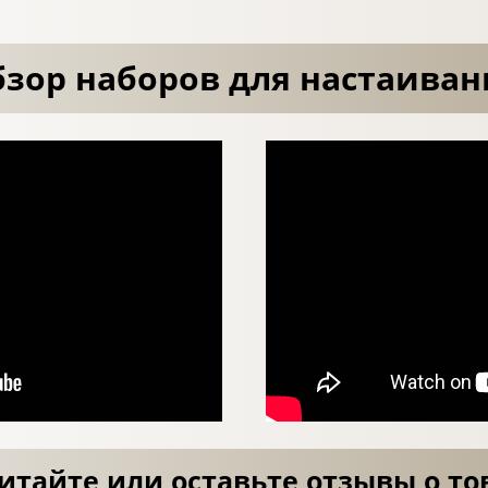
зор наборов для настаиван
итайте или оставьте отзывы о то