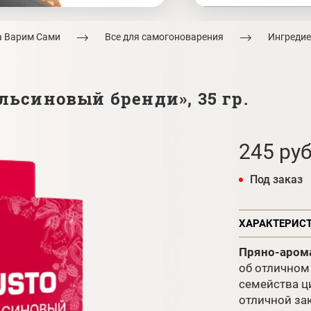
а Варим Сами
Все для самогоноварения
Ингредие
льсиновый бренди», 35 гр.
245 руб
Под заказ
ХАРАКТЕРИС
Пряно-арома
об отличном
семейства ц
отличной за