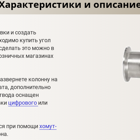
Характеристики и описани
вки и создать
ходимо купить угол
 сделать это можно в
розничных магазинах
развернете колонну на
ата, дополнительно
отвода оснащен
вки
цифрового
или
тся при помощи
хомут-
она.