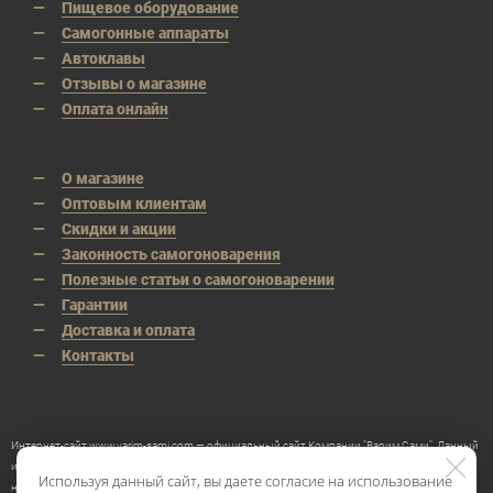
Пищевое оборудование
Самогонные аппараты
Автоклавы
Отзывы о магазине
Оплата онлайн
О магазине
Оптовым клиентам
Скидки и акции
Законность самогоноварения
Полезные статьи о самогоноварении
Гарантии
Доставка и оплата
Контакты
Интернет-сайт www.varim-sami.com — официальный сайт Компании "Варим Сами". Данный
интернет-сайт носит исключительно информационный характер и ни при каких условиях
Используя данный сайт, вы даете согласие на использование
не является публичной офертой, определяемой положениями Статьи 437 Гражданского