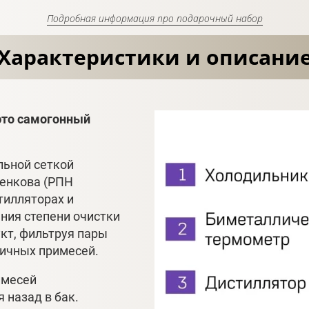
Подробная информация про подарочный набор
Характеристики и описани
это самогонный
льной сеткой
ченкова (РПН
тилляторах и
ния степени очистки
укт, фильтруя пары
личных примесей.
имесей
 назад в бак.