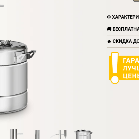
⚙️ ХАРАКТЕР
🚚 БЕСПЛАТН
🔥 СКИДКА Д