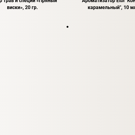
р трав и специй «Пряный
Ароматизатор Etol "Ко
виски», 20 гр.
карамельный", 10 м