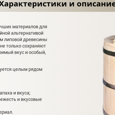
Характеристики и описани
учших материалов для
ойной альтернативой
ам липовой древесины
 не только сохраняют
римый вкус и особый,
зуется целым рядом
апаха и вкуса;
вежесть и вкусовые
ериал.