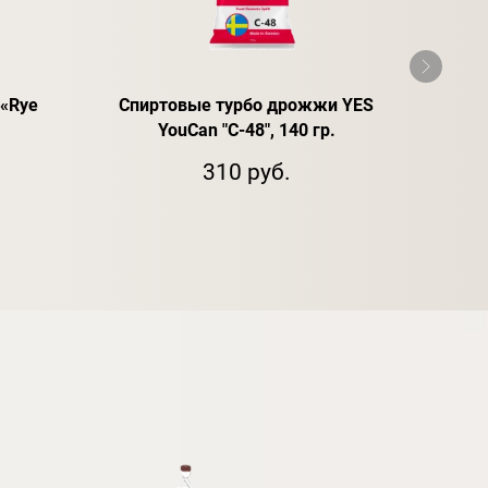
«Rye
Спиртовые турбо дрожжи YES
Спир
YouCan "C-48", 140 гр.
310 руб.