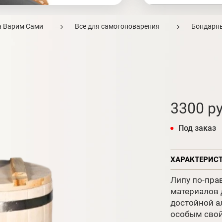
а Варим Сами
Все для самогоноварения
Бондарны
3300 ру
Под заказ
ХАРАКТЕРИС
Липу по-пра
материалов 
достойной ал
особым свой